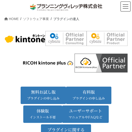
コ
ナ
ン
ビ
テ
ゲ
HOME
ソフトウェア事業
プラグインの達人
ン
ー
ツ
シ
へ
ョ
ス
ン
キ
に
ッ
移
プ
動
無料お試し版
有料版
プラグインの申し込み
プラグインの申し込み
体験版
ユーザーサポート
インストール不要
マニュアルやFAQなど
プラグインに関する