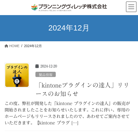
コ
ナ
ン
ビ
テ
ゲ
ン
ー
2024年12月
ツ
シ
へ
ョ
ス
ン
HOME
2024年12月
キ
に
ッ
移
プ
動
2024-12-20
製品情報
「kintoneプラグインの達人」リリ
ースのお知らせ
この度、弊社が開発した「kintone プラグインの達人」の販売が
開始されましたことをお知らせいたします。これに伴い、専用の
ホームページもリリースされましたので、あわせてご案内させて
いただきます。【kintone プラグ […]