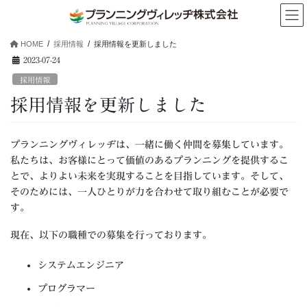
コ
ナ
ン
ビ
テ
ゲ
HOME
採用情報
採用情報を更新しました
ン
ー
2023-07-24
ツ
シ
へ
ョ
採用情報
ス
ン
採用情報を更新しました
キ
に
ッ
移
プ
動
プランニングヴィレッヂは、一緒に働く仲間を募集しています。
私たちは、お客様にとって価値のあるプランニングを提供するこ
とで、よりよい未来を実現することを目指しています。そして、
そのためには、一人ひとりが力を合わせて取り組むことが必要で
す。
現在、以下の職種での募集を行っております。
システムエンジニア
プログラマー