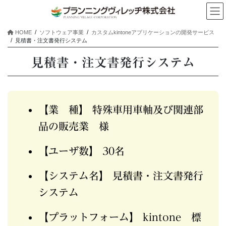
コ
ナ
ン
ビ
テ
ゲ
HOME
ソフトウェア事業
カスタムkintoneアプリケーションの開発サービス
ン
ー
見積書・注文書発行システム​
ツ
シ
へ
ョ
見積書・注文書発行システム​
ス
ン
キ
に
ッ
移
プ
動
【業 種】 特殊車用車軸及び関連部
品の販売業 様​
【ユーザ数】 30名​
【システム名】 見積書・注文書発行
システム​​
【プラットフォーム】 kintone 標