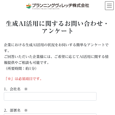
コ
ナ
ン
ビ
テ
ゲ
ン
ー
生成AI活用に関するお問い合わせ・
ツ
シ
へ
ョ
アンケート
ス
ン
キ
に
企業における生成AI活用の状況をお伺いする簡単なアンケートで
ッ
移
プ
動
す。
ご回答いただいた企業様には、ご希望に応じてAI活用に関する情
報提供やご相談も可能です。
（所要時間：約1分）
「※」は必須項目です。
1．会社名 ※
2．部署名 ※