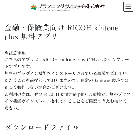
コ
ナ
ン
ビ
テ
ゲ
ン
ー
金融・保険業向け RICOH kintone
ツ
シ
へ
ョ
plus 無料アプリ
ス
ン
キ
に
※注意事項
ッ
移
プ
動
こちらのアプリは、RICOH kintone plus に対応したテンプレー
トアプリです。
無料のプラグイン機能をインストールされている環境でご利用い
ただくことを前提としておりますので、通常の kintone 環境では
正しく動作しない場合がございます。
ご利用の際は、ぜひ RICOH kintone plus の環境で、無料プラグ
イン機能がインストールされていることをご確認のうえお使いく
ださい。
ダウンロードファイル