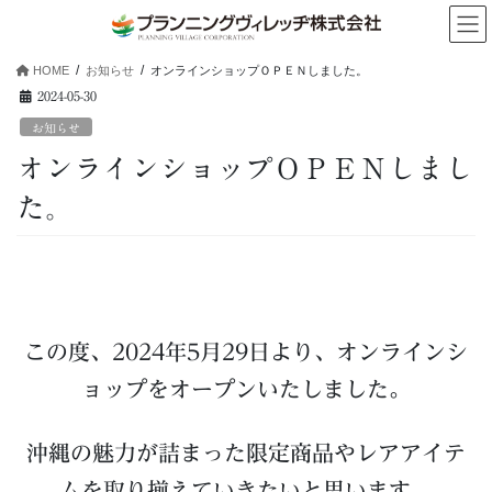
コ
ナ
ン
ビ
テ
ゲ
HOME
お知らせ
オンラインショップＯＰＥＮしました。
ン
ー
2024-05-30
ツ
シ
へ
ョ
お知らせ
ス
ン
オンラインショップＯＰＥＮしまし
キ
に
ッ
移
た。
プ
動
この度、2024年5月29日より、オンラインシ
ョップをオープンいたしました。
沖縄の魅力が詰まった限定商品やレアアイテ
ムを取り揃えていきたいと思います。